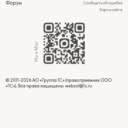
Форум
Сообщить об ошибке
Карта сайта
Мы в Max
© 2011-2026 АО «Группа 1С» (правопреемник ООО
«1С»). Все права защищены.
websol@1c.ru