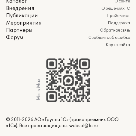
Каталог
О сайте
Внедрения
О решениях 1С
Публикации
Прайс-лист
Мероприятия
Поддержка
Партнеры
Обратная связь
Форум
Сообщить об ошибке
Карта сайта
Мы в Max
© 2011-2026 АО «Группа 1С» (правопреемник ООО
«1С»). Все права защищены.
websol@1c.ru