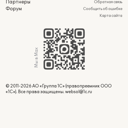
Партнеры
Обратная связь
Форум
Сообщить об ошибке
Карта сайта
Мы в Max
© 2011-2026 АО «Группа 1С» (правопреемник ООО
«1С»). Все права защищены.
websol@1c.ru