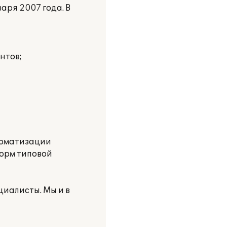
аря 2007 года. В
нтов;
томатизации
орм типовой
циалисты. Мы и в