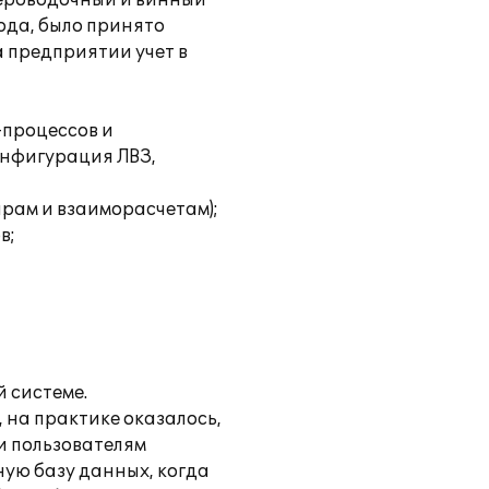
кероводочный и винный
года, было принято
а предприятии учет в
-процессов и
онфигурация ЛВЗ,
арам и взаиморасчетам);
в;
й системе.
 на практике оказалось,
и пользователям
ую базу данных, когда