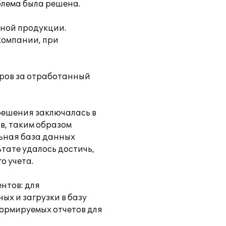
блема была решена.
ьной продукции.
компании, при
еров за отработанный
решения заключалась в
в, таким образом
льная база данных
ьтате удалось достичь,
о учета.
нтов: для
х и загрузки в базу
ормируемых отчетов для