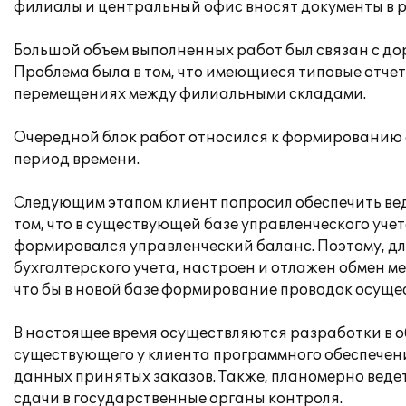
филиалы и центральный офис вносят документы в р
Большой объем выполненных работ был связан с до
Проблема была в том, что имеющиеся типовые отче
перемещениях между филиальными складами.
Очередной блок работ относился к формированию 
период времени.
Следующим этапом клиент попросил обеспечить вед
том, что в существующей базе управленческого уче
формировался управленческий баланс. Поэтому, д
бухгалтерского учета, настроен и отлажен обмен ме
что бы в новой базе формирование проводок осущес
В настоящее время осуществляются разработки в о
существующего у клиента программного обеспечени
данных принятых заказов. Также, планомерно вед
сдачи в государственные органы контроля.