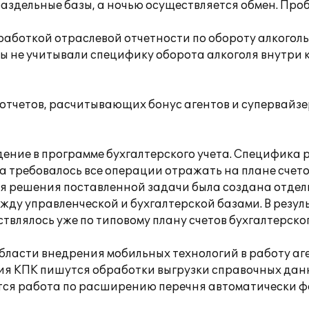
аздельные базы, а ночью осуществляется обмен. Про
работкой отраслевой отчетности по обороту алкогол
ты не учитывали специфику оборота алкоголя внутри 
отчетов, расчитывающих бонус агентов и супервайз
ение в программе бухгалтерского учета. Специфика 
та требовалось все операции отражать на плане счето
ля решения поставленной задачи была создана отде
жду управленческой и бухгалтерской базами. В резул
твлялось уже по типовому плану счетов бухгалтерског
бласти внедрения мобильных технологий в работу аге
я КПК пишутся обработки выгрузки справочных данны
ется работа по расширению перечня автоматически ф