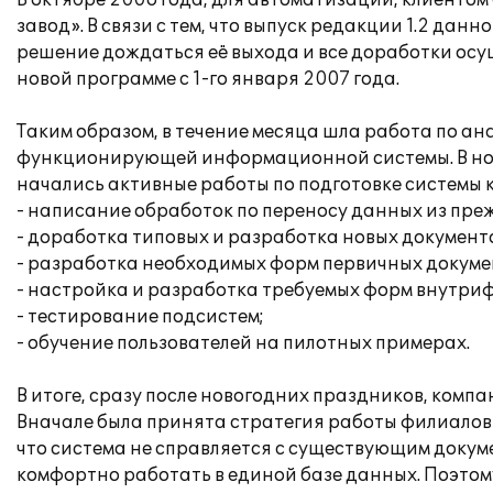
В октябре 2006 года, для автоматизации, клиент
завод». В связи с тем, что выпуск редакции 1.2 да
решение дождаться её выхода и все доработки осущ
новой программе с 1-го января 2007 года.
Таким образом, в течение месяца шла работа по а
функционирующей информационной системы. В нояб
начались активные работы по подготовке системы к
- написание обработок по переносу данных из преж
- доработка типовых и разработка новых докумен
- разработка необходимых форм первичных докум
- настройка и разработка требуемых форм внутри
- тестирование подсистем;
- обучение пользователей на пилотных примерах.
В итоге, сразу после новогодних праздников, компа
Вначале была принята стратегия работы филиалов 
что система не справляется с существующим доку
комфортно работать в единой базе данных. Поэтом