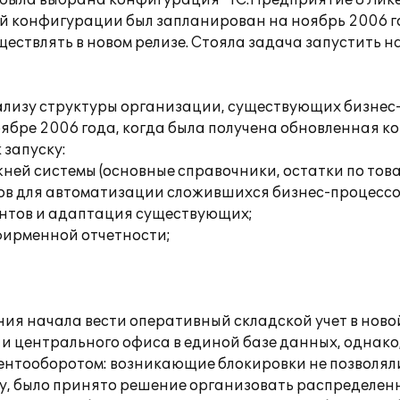
ом была выбрана конфигурация "1С:Предприятие 8 Ли
нной конфигурации был запланирован на ноябрь 2006 
ествлять в новом релизе. Стояла задача запустить н
нализу структуры организации, существующих бизнес
ре 2006 года, когда была получена обновленная к
 запуску:
ней системы (основные справочники, остатки по тов
тов для автоматизации сложившихся бизнес-процессо
ентов и адаптация существующих;
фирменной отчетности;
ния начала вести оперативный складской учет в ново
и центрального офиса в единой базе данных, однако,
ментооборотом: возникающие блокировки не позволял
у, было принято решение организовать распределенн