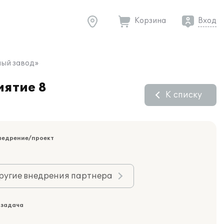
Корзина
Вход
ный завод»
иятие 8
К списку
недрение/проект
ругие внедрения партнера
 задача