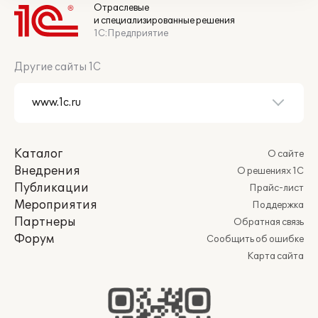
Отраслевые
и специализированные решения
1С:Предприятие
Другие сайты 1С
Каталог
О сайте
Внедрения
О решениях 1С
Публикации
Прайс-лист
Мероприятия
Поддержка
Партнеры
Обратная связь
Форум
Сообщить об ошибке
Карта сайта