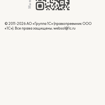
Мы в Max
© 2011-2026 АО «Группа 1С» (правопреемник ООО
«1С»). Все права защищены.
websol@1c.ru