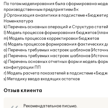
По тогам моделирования была сформирована моде
производственным предприятием 8»:
j) Организация аналитики в подсистеме «Бюджети
Номенклатура
k) Перечень основных операций и Структура стат
l) Модель процессов формирования бюджетов (пла
m) Модель процессов корректировки бюджетов
n) Модель процессов формирования фактических 
o) Перечень требуемых настроек шаблонов (Источн
p) Перечень требуемых настроек шаблонов (Источн
q) Перечень основных отчетных форм и модель фо
конфигурации ПП
r) Модель расчета показателей в подсистеме «Бюд
s) Методику ввода входящих остатков
Отзыв клиента
Рекомендательное письмо.