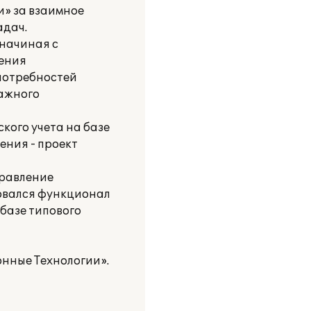
» за взаимное
адач.
 начиная с
ения
потребностей
дажного
кого учета на базе
ения - проект
правление
овался функционал
базе типового
нные Технологии».