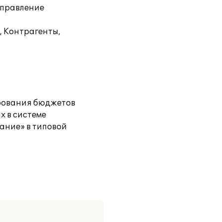
Управление
, Контрагенты,
ирования бюджетов
х в системе
ание» в типовой