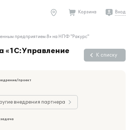
Корзина
Вход
енным предприятием 8» на НПФ "Ракурс"
а «1C:Управление
К списку
недрение/проект
ругие внедрения партнера
 задача