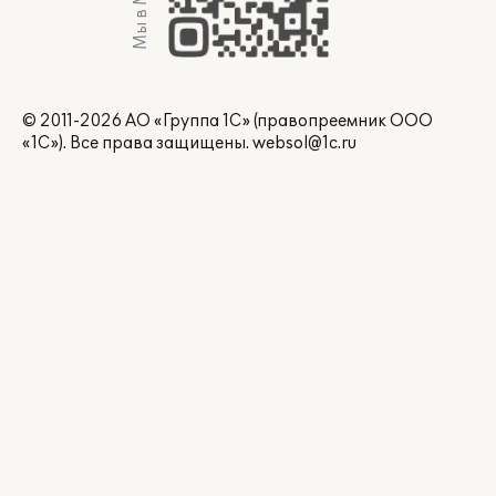
Мы в Max
© 2011-2026 АО «Группа 1С» (правопреемник ООО
«1С»). Все права защищены.
websol@1c.ru