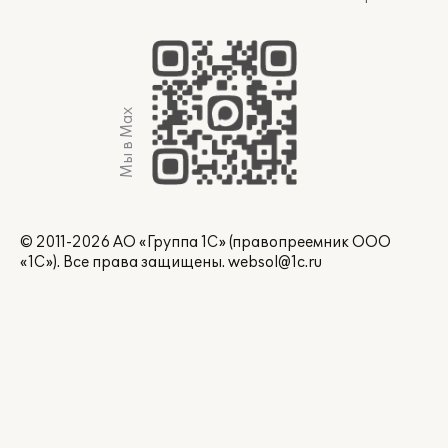
Мы в Max
© 2011-2026 АО «Группа 1С» (правопреемник ООО
«1С»). Все права защищены.
websol@1c.ru