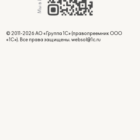
Мы в Max
© 2011-2026 АО «Группа 1С» (правопреемник ООО
«1С»). Все права защищены.
websol@1c.ru