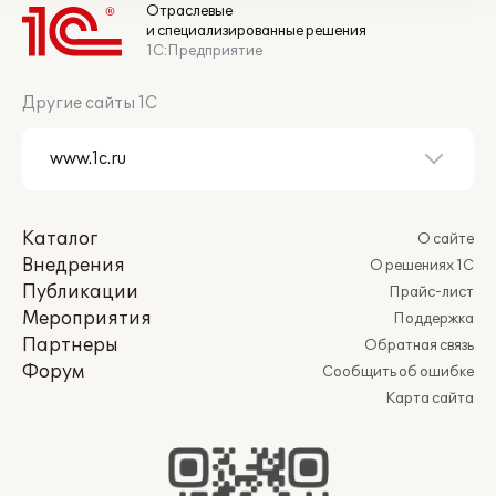
Отраслевые
и специализированные решения
1С:Предприятие
Другие сайты 1С
Каталог
О сайте
Внедрения
О решениях 1С
Публикации
Прайс-лист
Мероприятия
Поддержка
Партнеры
Обратная связь
Форум
Сообщить об ошибке
Карта сайта