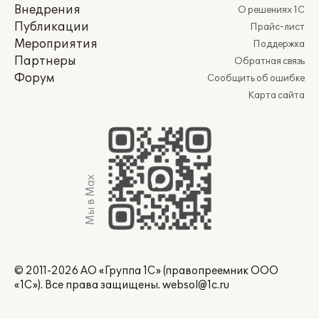
Внедрения
О решениях 1С
Публикации
Прайс-лист
Мероприятия
Поддержка
Партнеры
Обратная связь
Форум
Сообщить об ошибке
Карта сайта
Мы в Max
© 2011-2026 АО «Группа 1С» (правопреемник ООО
«1С»). Все права защищены.
websol@1c.ru