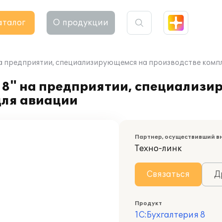
аталог
О продукции
на предприятии, специализирующемся на производстве ком
 8" на предприятии, специализи
для авиации
Партнер, осуществивший в
Техно-линк
Связаться
Д
Продукт
1С:Бухгалтерия 8