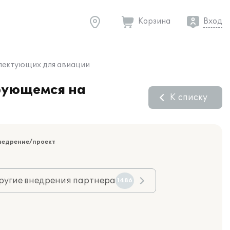
Корзина
Вход
плектующих для авиации
рующемся на
К списку
недрение/проект
ругие внедрения партнера
1486