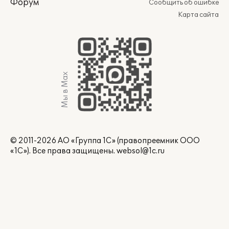
Форум
Сообщить об ошибке
Карта сайта
Мы в Max
© 2011-2026 АО «Группа 1С» (правопреемник ООО
«1С»). Все права защищены.
websol@1c.ru