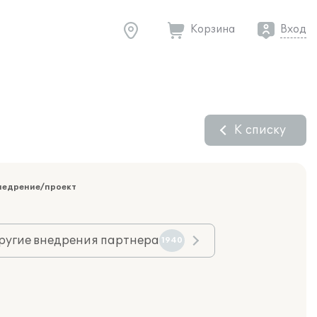
Корзина
Вход
К списку
недрение/проект
ругие внедрения партнера
1940