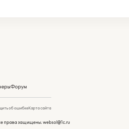
неры
Форум
ить об ошибке
Карта сайта
Все права защищены.
websol@1c.ru