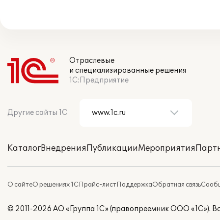
Отраслевые
и специализированные решения
1С:Предприятие
Другие сайты 1С
Каталог
Внедрения
Публикации
Мероприятия
Парт
О сайте
О решениях 1С
Прайс-лист
Поддержка
Обратная связь
Сообщ
© 2011-2026 АО «Группа 1С» (правопреемник ООО «1С»). 