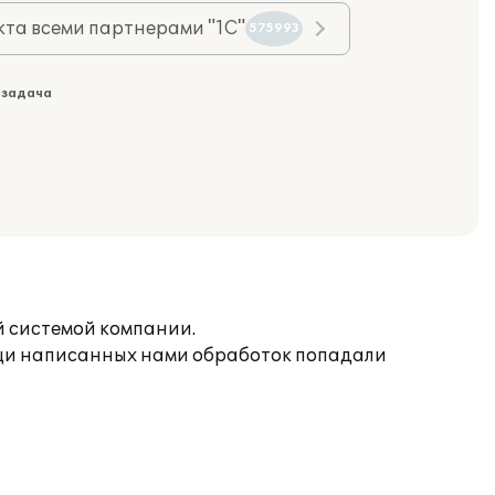
та всеми партнерами "1С"
575993
 задача
й системой компании.
ощи написанных нами обработок попадали