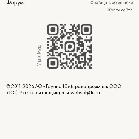
Форум
Сообщить об ошибке
Карта сайта
Мы в Max
© 2011-2026 АО «Группа 1С» (правопреемник ООО
«1С»). Все права защищены.
websol@1c.ru