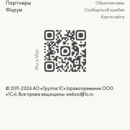
Партнеры
Обратная связь
Форум
Сообщить об ошибке
Карта сайта
Мы в Max
© 2011-2026 АО «Группа 1С» (правопреемник ООО
«1С»). Все права защищены.
websol@1c.ru