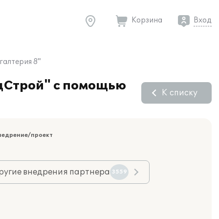
Корзина
Вход
галтерия 8"
цСтрой" с помощью
К списку
недрение/проект
ругие внедрения партнера
3559