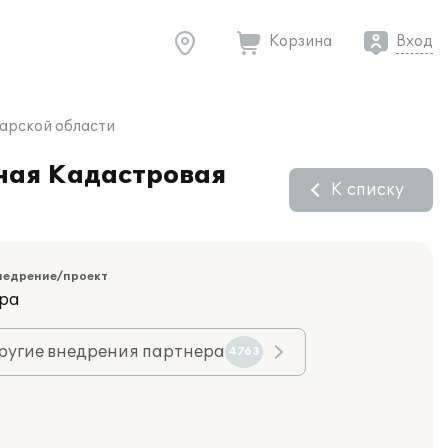
Корзина
Вход
марской области
ьная Кадастровая
К списку
недрение/проект
ара
ругие внедрения партнера
4763