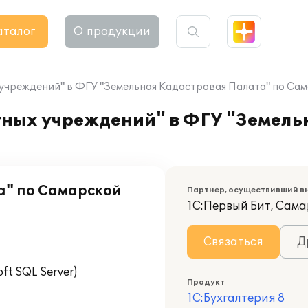
аталог
О продукции
х учреждений" в ФГУ "Земельная Кадастровая Палата" по Са
етных учреждений" в ФГУ "Земел
а" по Самарской
Партнер, осуществивший в
1С:Первый Бит, Сам
Связаться
Д
t SQL Server)
Продукт
1С:Бухгалтерия 8