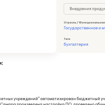
Внедрения продук
Отрасль / Функциональная
Государственное и 
Теги
бухгалтерия
и:
джетных учреждений" автоматизирован бюджетный уч
" -Самара произведена настройка ПО, проведено обуч