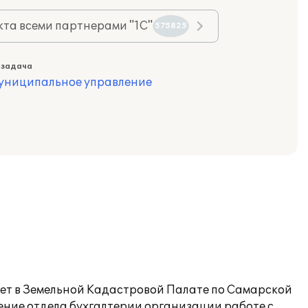
та всеми партнерами "1С"
575825
 задача
муниципальное управление
ет в Земельной Кадастровой Палате по Самарской
ение отдела бухгалтерии организации работе с