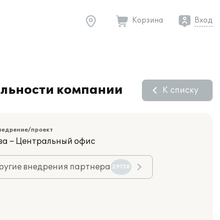
Корзина
Вход
ельности компании
К списку
недрение/проект
ва – Центральный офис
ругие внедрения партнера
29150