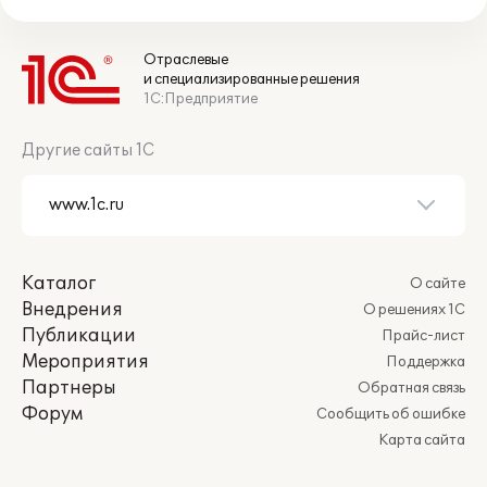
Отраслевые
и специализированные решения
1С:Предприятие
Другие сайты 1С
Каталог
О сайте
Внедрения
О решениях 1С
Публикации
Прайс-лист
Мероприятия
Поддержка
Партнеры
Обратная связь
Форум
Сообщить об ошибке
Карта сайта