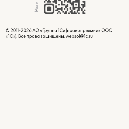
Мы в Max
© 2011-2026 АО «Группа 1С» (правопреемник ООО
«1С»). Все права защищены.
websol@1c.ru