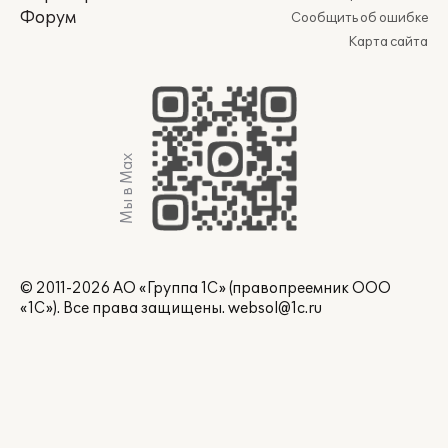
Форум
Сообщить об ошибке
Карта сайта
Мы в Max
© 2011-2026 АО «Группа 1С» (правопреемник ООО
«1С»). Все права защищены.
websol@1c.ru