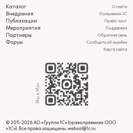
Каталог
О сайте
Внедрения
О решениях 1С
Публикации
Прайс-лист
Мероприятия
Поддержка
Партнеры
Обратная связь
Форум
Сообщить об ошибке
Карта сайта
Мы в Max
© 2011-2026 АО «Группа 1С» (правопреемник ООО
«1С»). Все права защищены.
websol@1c.ru