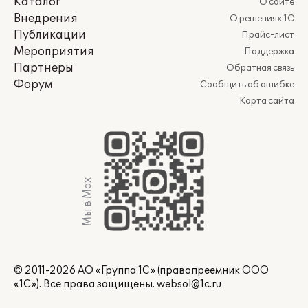
Каталог
О сайте
Внедрения
О решениях 1С
Публикации
Прайс-лист
Мероприятия
Поддержка
Партнеры
Обратная связь
Форум
Сообщить об ошибке
Карта сайта
Мы в Max
© 2011-2026 АО «Группа 1С» (правопреемник ООО
«1С»). Все права защищены.
websol@1c.ru