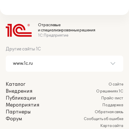
Отраслевые
и специализированные решения
1С:Предприятие
Другие сайты 1С
Каталог
О сайте
Внедрения
О решениях 1С
Публикации
Прайс-лист
Мероприятия
Поддержка
Партнеры
Обратная связь
Форум
Сообщить об ошибке
Карта сайта