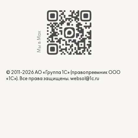
Мы в Max
© 2011-2026 АО «Группа 1С» (правопреемник ООО
«1С»). Все права защищены.
websol@1c.ru