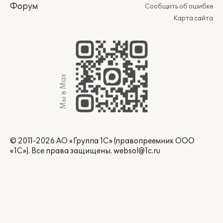
Форум
Сообщить об ошибке
Карта сайта
Мы в Max
© 2011-2026 АО «Группа 1С» (правопреемник ООО
«1С»). Все права защищены.
websol@1c.ru