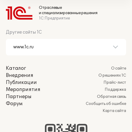
Отраслевые
и специализированные решения
1С:Предприятие
Другие сайты 1С
Каталог
О сайте
Внедрения
О решениях 1С
Публикации
Прайс-лист
Мероприятия
Поддержка
Партнеры
Обратная связь
Форум
Сообщить об ошибке
Карта сайта