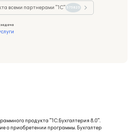
та всеми партнерами "1С"
575825
 задача
слуги
аммного продукта "1С:Бухгалтерия 8.0".
ие о приобретении программы. Бухгалтер