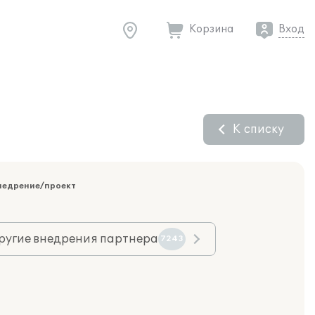
Корзина
Вход
К списку
недрение/проект
ругие внедрения партнера
7243