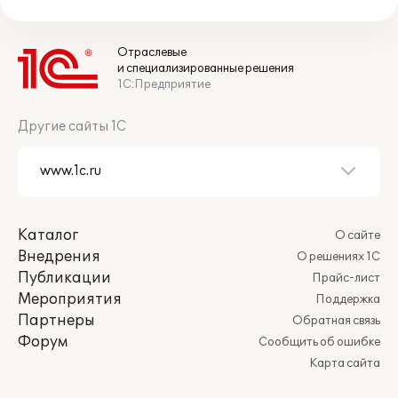
Отраслевые
и специализированные решения
1С:Предприятие
Другие сайты 1С
Каталог
О сайте
Внедрения
О решениях 1С
Публикации
Прайс-лист
Мероприятия
Поддержка
Партнеры
Обратная связь
Форум
Сообщить об ошибке
Карта сайта