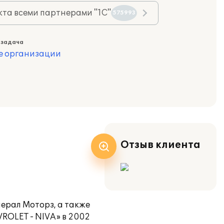
та всеми партнерами "1С"
575993
 задача
е организации
Отзыв клиента
ерал Моторз, а также
ROLET - NIVA» в 2002