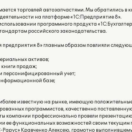
ется торговлей автозапчастями. Мы обратились в 
деятельности на платформе «1С:Предприятие 8».
спользовании программного продукта «1С:Бухгалтери
стандартам российского законодательства.
я предприятия 8» главным образом повлияли следую
териальных активов;
и книги продаж;
 и персонифицированный учет;
 информационной базе;
иболее известную на рынке, имеющую положительны
рованных программистов, качественно поставленную
ты компании профессионально провели презентацию
вии ее функциональных возможностей своим текущим 
-Рарус» Кравченко Алексею, грамотно выполнившему