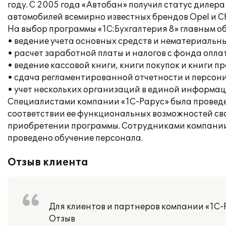
году. С 2005 года «Автобан» получил статус дилер
автомобилей всемирно известных брендов Opel и Ch
На выбор программы «1С:Бухгалтерия 8» главным 
• ведение учета основных средств и нематериальны
• расчет заработной платы и налогов с фонда опла
• ведение кассовой книги, книги покупок и книги п
• сдача регламентированной отчетности и персон
• учет нескольких организаций в единой информац
Специалистами компании «1С-Рарус» была проведе
соответствии ее функциональных возможностей св
приобретении программы. Сотрудниками компании 
проведено обучение персонала.
Отзыв клиента
Для клиентов и партнеров компании «1С-
Отзыв