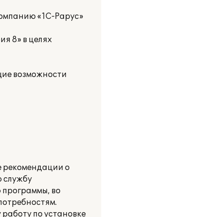
компанию «1С-Рарус»
я 8» в целях
щие возможности
е рекомендации о
 службу
 программы, во
потребностям.
 работу по установке