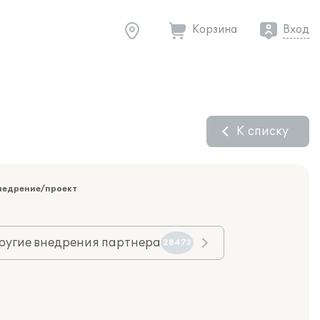
Корзина
Вход
К списку
недрение/проект
ругие внедрения партнера
28473