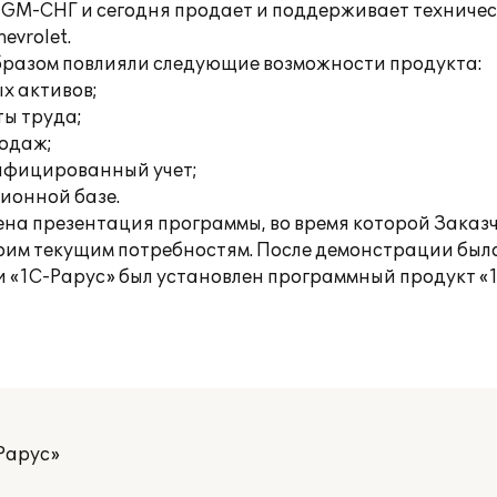
а GM-СНГ и сегодня продает и поддерживает техниче
evrolet.
образом повлияли следующие возможности продукта:
х активов;
ты труда;
родаж;
ифицированный учет;
ионной базе.
на презентация программы, во время которой Заказч
оим текущим потребностям. После демонстрации был
«1С-Рарус» был установлен программный продукт «1
Рарус»