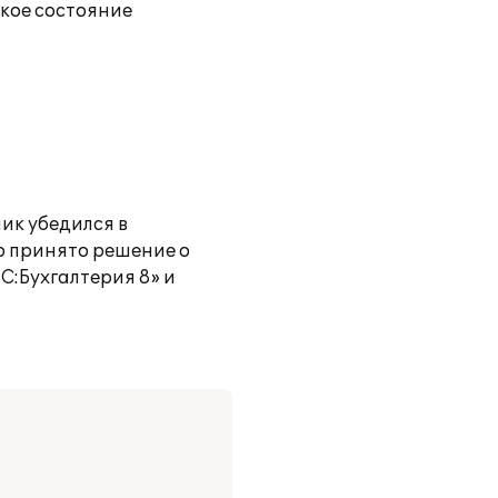
ское состояние
ик убедился в
о принято решение о
С:Бухгалтерия 8» и