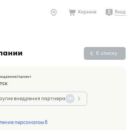
Корзина
Вход
мпании
К списку
недрение/проект
тск
ругие внедрения партнера
381
ление персоналом 8