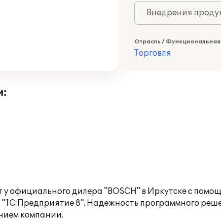
Внедрения продук
Отрасль / Функциональная
Торговля
и:
т у официального дилера "BOSCH" в Иркутске с помо
 "1С:Предприятие 8". Надежность программного реш
нием компании.