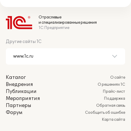
Отраслевые
и специализированные решения
1С:Предприятие
Другие сайты 1С
Каталог
О сайте
Внедрения
О решениях 1С
Публикации
Прайс-лист
Мероприятия
Поддержка
Партнеры
Обратная связь
Форум
Сообщить об ошибке
Карта сайта