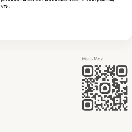
уги.
Мы в Max