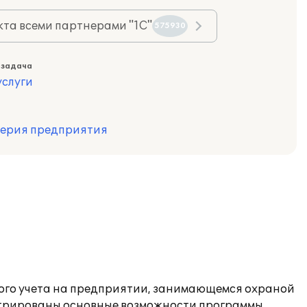
та всеми партнерами "1С"
575930
 задача
слуги
терия предприятия
вого учета на предприятии, занимающемся охраной
стрированы основные возможности программы,