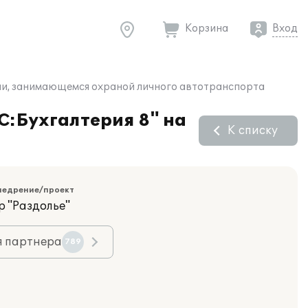
Корзина
Вход
ятии, занимающемся охраной личного автотранспорта
С:Бухгалтерия 8" на
К списку
недрение/проект
р "Раздолье"
я партнера
789