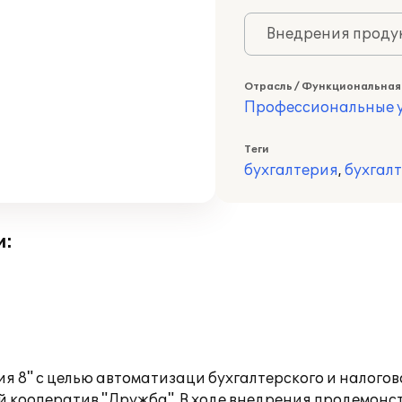
Внедрения продук
Отрасль / Функциональная
Профессиональные у
Теги
бухгалтерия
,
бухгал
и:
я 8" с целью автоматизаци бухгалтерского и налого
 кооператив "Дружба". В ходе внедрения продемон