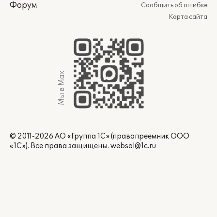
Форум
Сообщить об ошибке
Карта сайта
Мы в Max
© 2011-2026 АО «Группа 1С» (правопреемник ООО
«1С»). Все права защищены.
websol@1c.ru