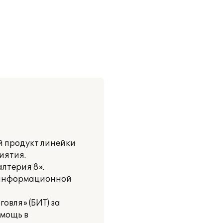
й продукт линейки
иятия.
лтерия 8».
й информационной
овля» (БИТ) за
мощь в