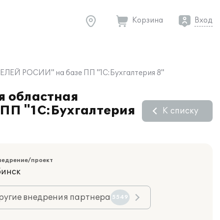
Корзина
Вход
ЕЛЕЙ РОСИИ" на базе ПП "1С:Бухгалтерия 8"
я областная
ПП "1С:Бухгалтерия
К списку
недрение/проект
бинск
ругие внедрения партнера
5549