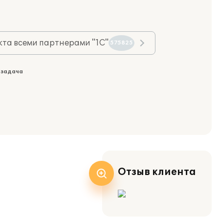
та всеми партнерами "1С"
575825
 задача
Отзыв клиента