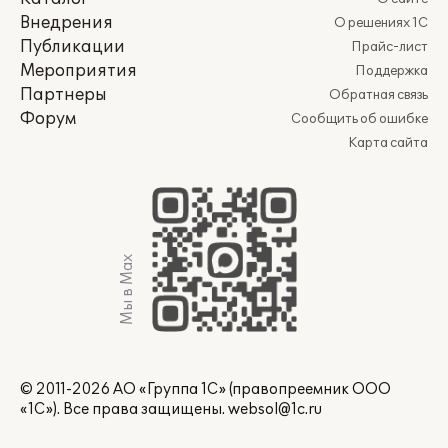
Внедрения
О решениях 1С
Публикации
Прайс-лист
Мероприятия
Поддержка
Партнеры
Обратная связь
Форум
Сообщить об ошибке
Карта сайта
Мы в Max
© 2011-2026 АО «Группа 1С» (правопреемник ООО
«1С»). Все права защищены.
websol@1c.ru