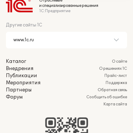
Отраслевые
и специализированные решения
1С:Предприятие
Другие сайты 1С
Каталог
О сайте
Внедрения
О решениях 1С
Публикации
Прайс-лист
Мероприятия
Поддержка
Партнеры
Обратная связь
Форум
Сообщить об ошибке
Карта сайта