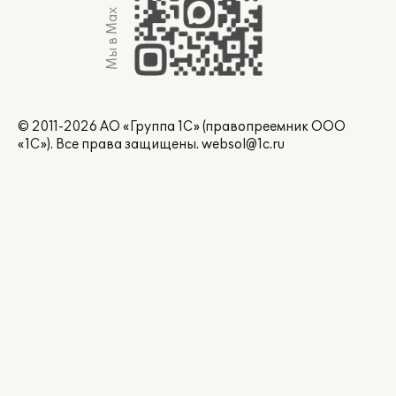
Мы в Max
© 2011-2026 АО «Группа 1С» (правопреемник ООО
«1С»). Все права защищены.
websol@1c.ru