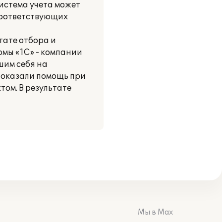
истема учета может
соответствующих
тате отбора и
рмы «1С» - компании
шим себя на
 оказали помощь при
том. В результате
Мы в Max