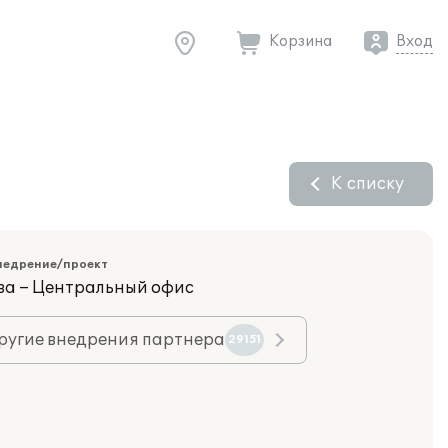
Корзина
Вход
К списку
недрение/проект
ва – Центральный офис
ругие внедрения партнера
29151