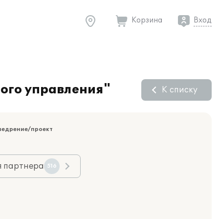
Корзина
Вход
ного управления"
К списку
недрение/проект
я партнера
516