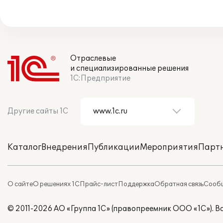
Отраслевые
и специализированные решения
1С:Предприятие
Другие сайты 1С
Каталог
Внедрения
Публикации
Мероприятия
Парт
О сайте
О решениях 1С
Прайс-лист
Поддержка
Обратная связь
Сообщ
© 2011-2026 АО «Группа 1С» (правопреемник ООО «1С»). 