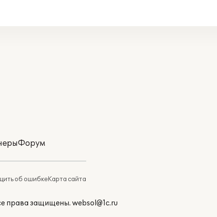
неры
Форум
ить об ошибке
Карта сайта
Все права защищены.
websol@1c.ru