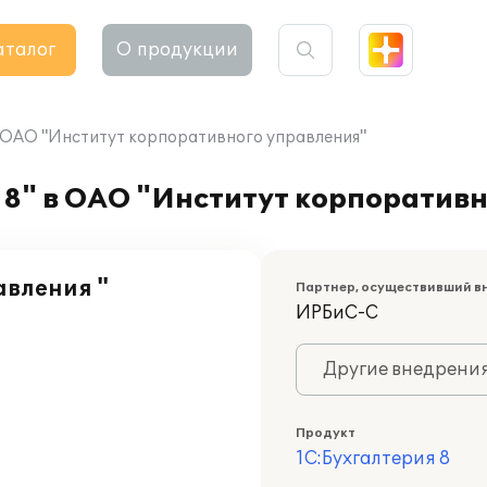
аталог
О продукции
в ОАО "Институт корпоративного управления"
 8" в ОАО "Институт корпоратив
авления "
Партнер, осуществивший в
ИРБиС-С
Другие внедрени
Продукт
1С:Бухгалтерия 8