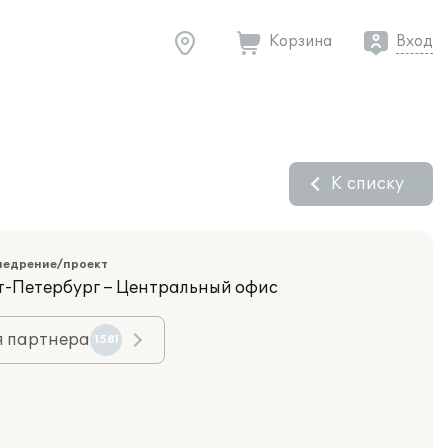
Корзина
Вход
К списку
недрение/проект
кт-Петербург – Центральный офис
я партнера
1581