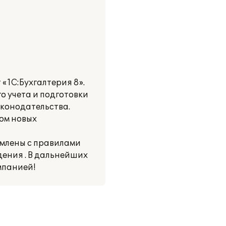
«1С:Бухгалтерия 8».
о учета и подготовки
аконодательства.
ом новых
омлены с правилами
ения . В дальнейших
мпанией!