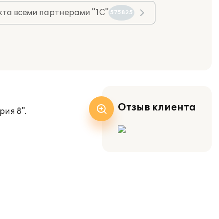
та всеми партнерами "1С"
575825
Отзыв клиента
ия 8".