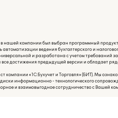
 в нашей компании был выбран программный продукт 
 автоматизации ведения бухгалтерского и налоговог
универсальной и разработана с учетом требований з
а все достижения предыдущей версии и обладает ряд
т компании «1С:Бухучет и Торговля» (БИТ). Мы ознак
 диски информационно - технологического сопровожд
орное и взаимовыгодное сотрудничество с Вашей ко