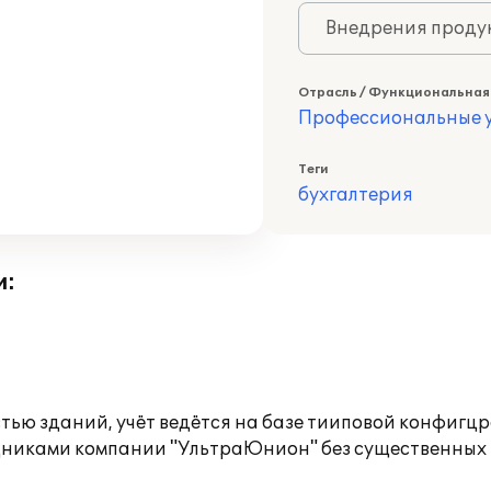
Внедрения продук
Отрасль / Функциональная
Профессиональные у
Теги
бухгалтерия
и:
ью зданий, учёт ведётся на базе тииповой конфигц
удниками компании "УльтраЮнион" без существенных 