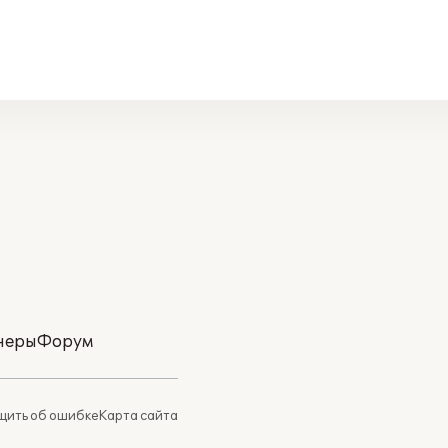
неры
Форум
ить об ошибке
Карта сайта