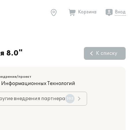
Корзина
Вход
я 8.0"
К списку
недрение/проект
 Информационных Технологий
ругие внедрения партнера
302