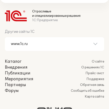
Отраслевые
и специализированные решения
1С:Предприятие
Другие сайты 1С
Каталог
О сайте
Внедрения
О решениях 1С
Публикации
Прайс-лист
Мероприятия
Поддержка
Партнеры
Обратная связь
Форум
Сообщить об ошибке
Карта сайта