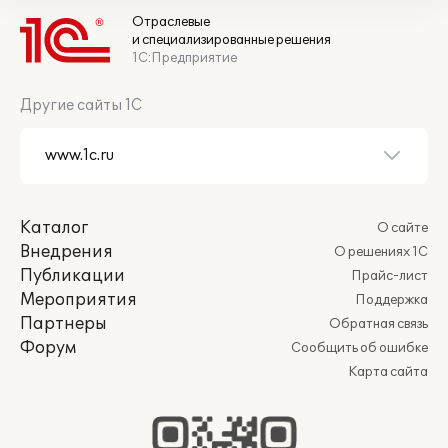
Отраслевые
и специализированные решения
1С:Предприятие
Другие сайты 1С
Каталог
О сайте
Внедрения
О решениях 1С
Публикации
Прайс-лист
Мероприятия
Поддержка
Партнеры
Обратная связь
Форум
Сообщить об ошибке
Карта сайта