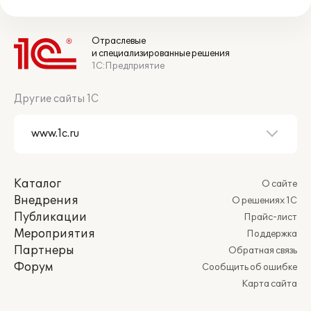
Отраслевые
и специализированные решения
1С:Предприятие
Другие сайты 1С
Каталог
О сайте
Внедрения
О решениях 1С
Публикации
Прайс-лист
Мероприятия
Поддержка
Партнеры
Обратная связь
Форум
Сообщить об ошибке
Карта сайта