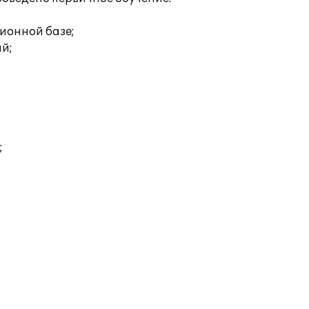
ионной базе;
ий;
;