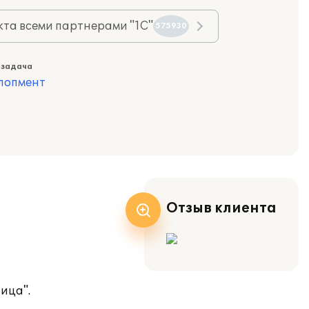
та всеми партнерами "1С"
575930
 задача
лопмент
Отзыв клиента
ица".