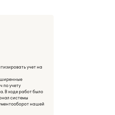
тизировать учет на
асширенные
 по учету
. В ходе работ было
ионал системы
кументооборот нашей