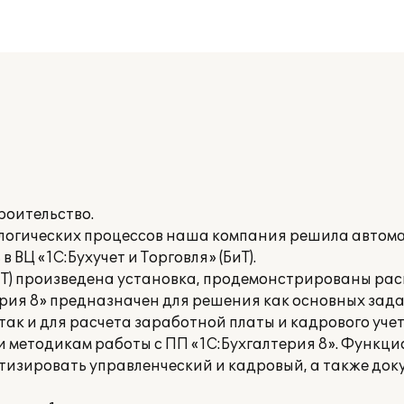
роительство.
логических процессов наша компания решила автома
 ВЦ «1С:Бухучет и Торговля» (БиТ).
БиТ) произведена установка, продемонстрированы р
рия 8» предназначен для решения как основных задач
ак и для расчета заработной платы и кадрового учета
и методикам работы с ПП «1С:Бухгалтерия 8». Функц
атизировать управленческий и кадровый, а также до