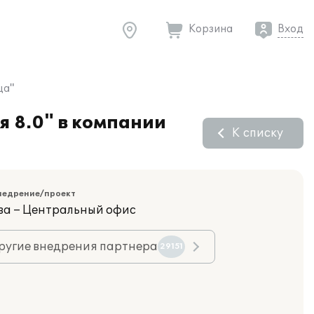
Корзина
Вход
ца"
я 8.0" в компании
К списку
недрение/проект
ва – Центральный офис
ругие внедрения партнера
29151