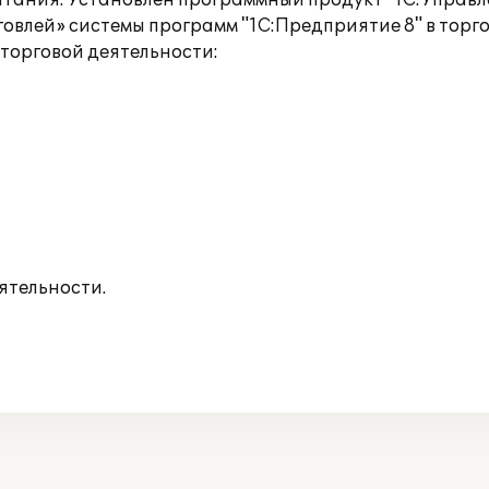
ания. Установлен программный продукт "1С:Управле
влей» системы программ "1С:Предприятие 8" в торг
торговой деятельности:
ятельности.