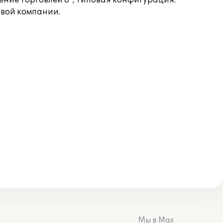
ние Торговлей 8", типовая конфигурация.
овой компании.
Мы в Max