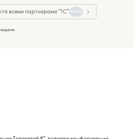
та всеми партнерами "1С"
89283
 задача