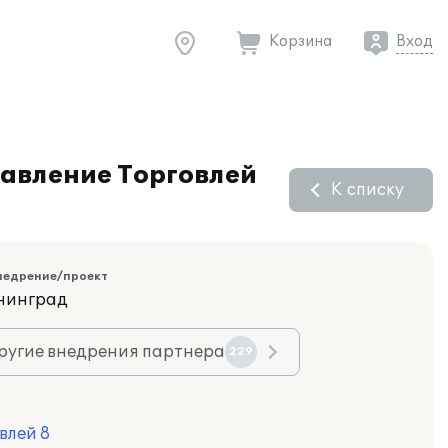
Корзина
Вход
равление Торговлей
К списку
недрение/проект
ининград
ругие внедрения партнера
229
влей 8