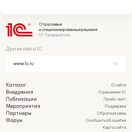
Отраслевые
и специализированные решения
1С:Предприятие
Другие сайты 1С
Каталог
О сайте
Внедрения
О решениях 1С
Публикации
Прайс-лист
Мероприятия
Поддержка
Партнеры
Обратная связь
Форум
Сообщить об ошибке
Карта сайта