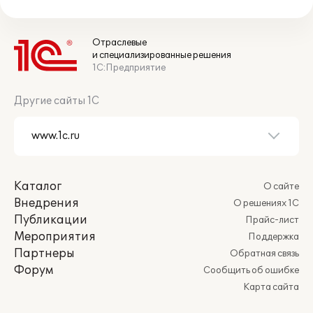
Отраслевые
и специализированные решения
1С:Предприятие
Другие сайты 1С
Каталог
О сайте
Внедрения
О решениях 1С
Публикации
Прайс-лист
Мероприятия
Поддержка
Партнеры
Обратная связь
Форум
Сообщить об ошибке
Карта сайта